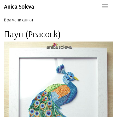
Anica Soleva
Toggle
naviga
Врамени слики
Паун (Peacock)