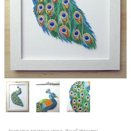
Уникатна врамена слика „Паун“. Идеален