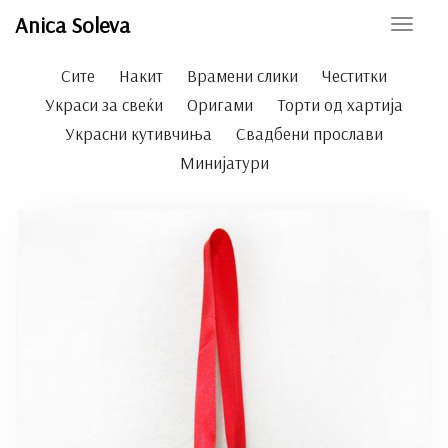
Anica Soleva
Toggle
naviga
Сите
Накит
Врамени слики
Честитки
Украси за свеќи
Оригами
Торти од хартија
Украсни кутивчиња
Свадбени прослави
Минијатури